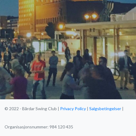
© 2022 - Bårdar Swing Club |
Privacy Policy
|
Salgsbetingelser
|
Organisasjonsnummer: 984 120 435